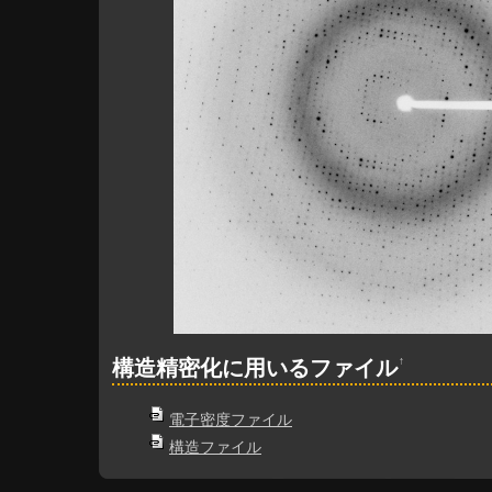
↑
構造精密化に用いるファイル
電子密度ファイル
構造ファイル