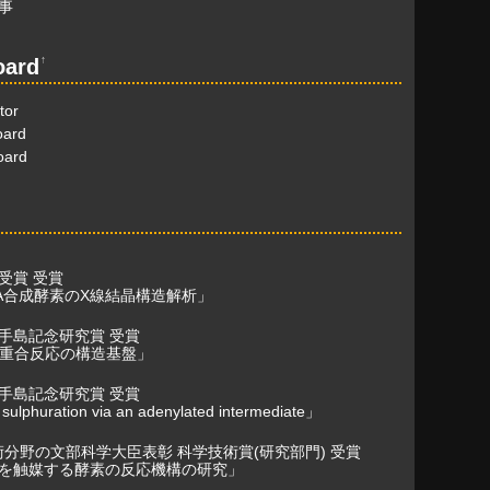
事
↑
oard
tor
oard
board
受賞 受賞
NA合成酵素のX線結晶構造解析」
手島記念研究賞 受賞
A重合反応の構造基盤」
手島記念研究賞 受賞
sulphuration via an adenylated intermediate」
術分野の文部科学大臣表彰 科学技術賞(研究部門) 受賞
を触媒する酵素の反応機構の研究」