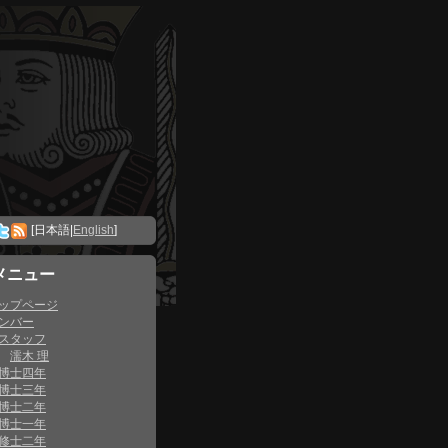
[日本語|
English
]
メニュー
ップページ
ンバー
スタッフ
濡木 理
博士四年
博士三年
博士二年
博士一年
修士二年