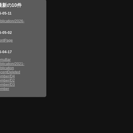
最新の10件
6-05-11
blication/2026-
6-05-02
ontPage
6-04-17
enuBar
blication/2021-
blication
centDeleted
ember/D4
ember/D2
ember/D3
ember