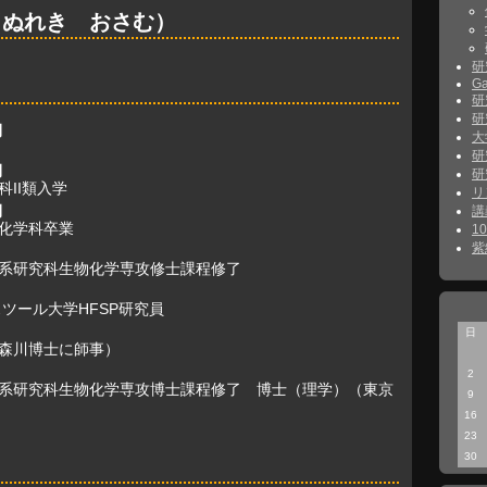
（ぬれき おさむ）
研
Ga
研
研
月
大
研
月
研
II類入学
リ
月
講
化学科卒業
1
紫
系研究科生物化学専攻修士課程修了
ツール大学HFSP研究員
日
森川博士に師事）
2
系研究科生物化学専攻博士課程修了 博士（理学）（東京
9
16
23
30