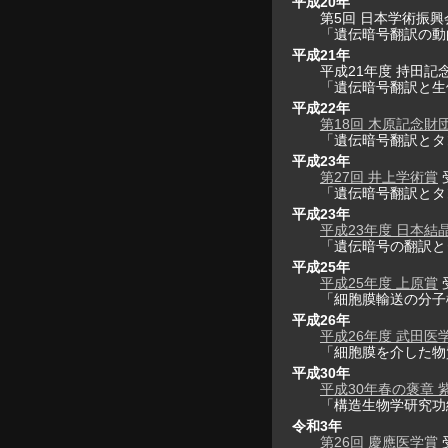
平成20年
第5回 日本学術振興
「遺伝暗号翻訳の動
平成21年
平成21年度 持田記
「遺伝暗号翻訳と生
平成22年
第18回 木原記念財
「遺伝暗号翻訳とタ
平成23年
第27回 井上学術賞
「遺伝暗号翻訳とタ
平成23年
平成23年度 日本結
「遺伝暗号の翻訳と
平成25年
平成25年度 上原賞
「細胞膜輸送の分子
平成26年
平成26年度 武田医
「細胞膜を介した物
平成30年
平成30年春の褒章 
「構造生物学研究功
令和3年
第26回 慶應医学賞