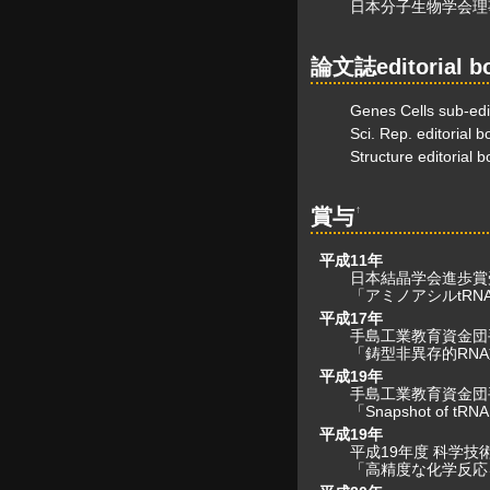
日本分子生物学会理
論文誌editorial b
Genes Cells sub-edi
Sci. Rep. editorial b
Structure editorial 
↑
賞与
平成11年
日本結晶学会進歩賞
「アミノアシルtR
平成17年
手島工業教育資金団
「鋳型非異存的RN
平成19年
手島工業教育資金団
「Snapshot of tRNA 
平成19年
平成19年度 科学技
「高精度な化学反応