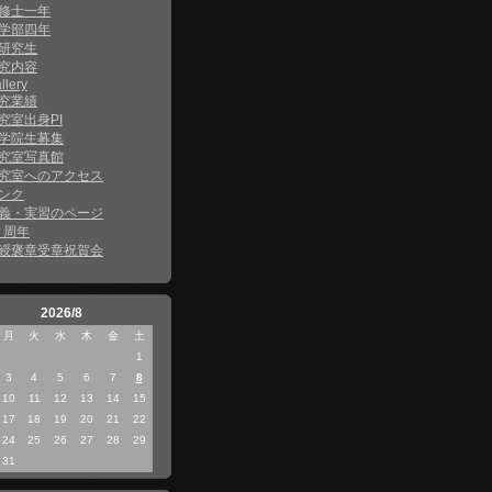
修士一年
学部四年
研究生
究内容
llery
究業績
究室出身PI
学院生募集
究室写真館
究室へのアクセス
ンク
義・実習のページ
0 周年
綬褒章受章祝賀会
2026/8
月
火
水
木
金
土
1
3
4
5
6
7
8
10
11
12
13
14
15
17
18
19
20
21
22
24
25
26
27
28
29
31