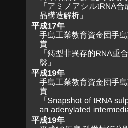
「アミノアシルtRNA合
晶構造解析」
平成17年
手島工業教育資金団手島
賞
「鋳型非異存的RNA重
盤」
平成19年
手島工業教育資金団手島
賞
「Snapshot of tRNA sulp
an adenylated intermed
平成19年