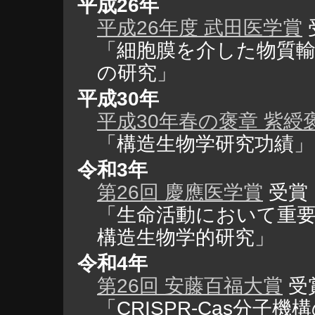
平成26年
平成26年度 武田医学賞
「細胞膜を介した物質
の研究」
平成30年
平成30年春の褒章 紫綬
「構造生物学研究功績」
令和3年
第26回 慶應医学賞
受賞
「生命活動において重
構造生物学的研究」
令和4年
第26回 安藤百福大賞
受
「CRISPR-Cas分子