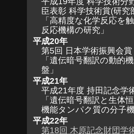
平成19年度 科学技術分
臣表彰 科学技術賞(研究部
「高精度な化学反応を
反応機構の研究」
平成20年
第5回 日本学術振興会賞
「遺伝暗号翻訳の動的機
盤」
平成21年
平成21年度 持田記念学
「遺伝暗号翻訳と生体恒
機能タンパク質の分子
平成22年
第18回 木原記念財団学